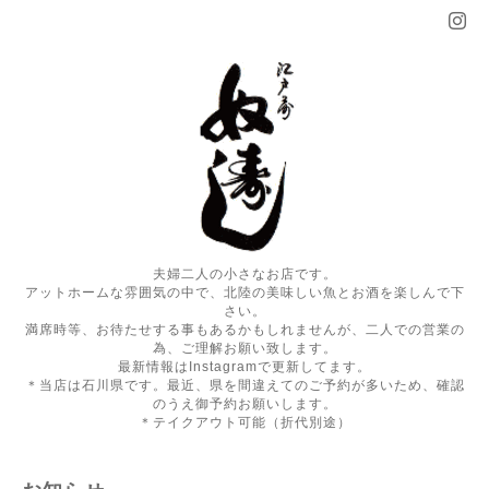
夫婦二人の小さなお店です。
アットホームな雰囲気の中で、北陸の美味しい魚とお酒を楽しんで下
さい。
満席時等、お待たせする事もあるかもしれませんが、二人での営業の
為、ご理解お願い致します。
最新情報はInstagramで更新してます。
＊当店は石川県です。最近、県を間違えてのご予約が多いため、確認
のうえ御予約お願いします。
＊テイクアウト可能（折代別途）