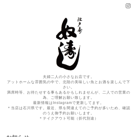
夫婦二人の小さなお店です。
アットホームな雰囲気の中で、北陸の美味しい魚とお酒を楽しんで下
さい。
満席時等、お待たせする事もあるかもしれませんが、二人での営業の
為、ご理解お願い致します。
最新情報はInstagramで更新してます。
＊当店は石川県です。最近、県を間違えてのご予約が多いため、確認
のうえ御予約お願いします。
＊テイクアウト可能（折代別途）