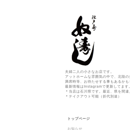
夫婦二人の小さなお店です。
アットホームな雰囲気の中で、北陸の
満席時等、お待たせする事もあるかも
最新情報はInstagramで更新してます
＊当店は石川県です。最近、県を間違
＊テイクアウト可能（折代別途）
トップページ
お知らせ