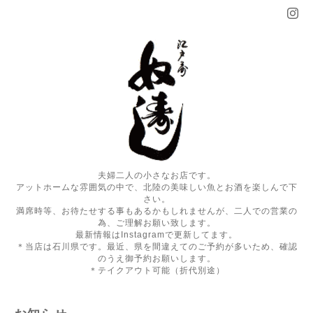
夫婦二人の小さなお店です。
アットホームな雰囲気の中で、北陸の美味しい魚とお酒を楽しんで下
さい。
満席時等、お待たせする事もあるかもしれませんが、二人での営業の
為、ご理解お願い致します。
最新情報はInstagramで更新してます。
＊当店は石川県です。最近、県を間違えてのご予約が多いため、確認
のうえ御予約お願いします。
＊テイクアウト可能（折代別途）