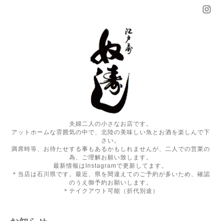
夫婦二人の小さなお店です。
アットホームな雰囲気の中で、北陸の美味しい魚とお酒を楽しんで下
さい。
満席時等、お待たせする事もあるかもしれませんが、二人での営業の
為、ご理解お願い致します。
最新情報はInstagramで更新してます。
＊当店は石川県です。最近、県を間違えてのご予約が多いため、確認
のうえ御予約お願いします。
＊テイクアウト可能（折代別途）