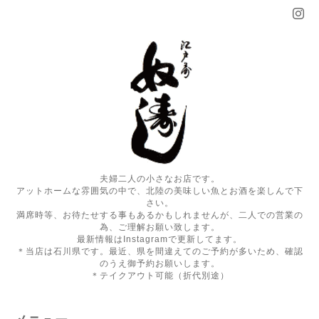
夫婦二人の小さなお店です。
アットホームな雰囲気の中で、北陸の美味しい魚とお酒を楽しんで下
さい。
満席時等、お待たせする事もあるかもしれませんが、二人での営業の
為、ご理解お願い致します。
最新情報はInstagramで更新してます。
＊当店は石川県です。最近、県を間違えてのご予約が多いため、確認
のうえ御予約お願いします。
＊テイクアウト可能（折代別途）