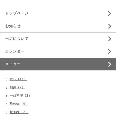
トップページ
お知らせ
当店について
カレンダー
メニュー
寿し（15）
刺身（2）
一品料理（2）
酢の物（4）
焼き物（7）