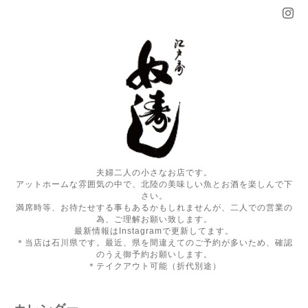
夫婦二人の小さなお店です。
アットホームな雰囲気の中で、北陸の美味しい魚とお酒を楽しんで下
さい。
満席時等、お待たせする事もあるかもしれませんが、二人での営業の
為、ご理解お願い致します。
最新情報はInstagramで更新してます。
＊当店は石川県です。最近、県を間違えてのご予約が多いため、確認
のうえ御予約お願いします。
＊テイクアウト可能（折代別途）