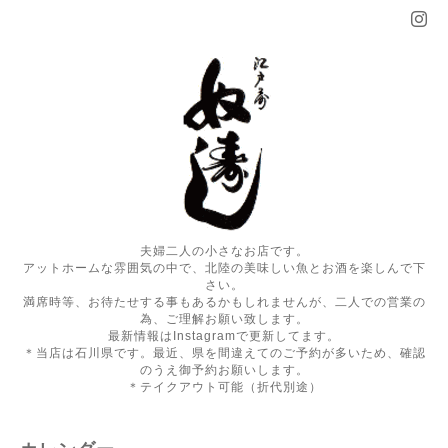
夫婦二人の小さなお店です。
アットホームな雰囲気の中で、北陸の美味しい魚とお酒を楽しんで下
さい。
満席時等、お待たせする事もあるかもしれませんが、二人での営業の
為、ご理解お願い致します。
最新情報はInstagramで更新してます。
＊当店は石川県です。最近、県を間違えてのご予約が多いため、確認
のうえ御予約お願いします。
＊テイクアウト可能（折代別途）