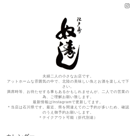
夫婦二人の小さなお店です。
アットホームな雰囲気の中で、北陸の美味しい魚とお酒を楽しんで下
さい。
満席時等、お待たせする事もあるかもしれませんが、二人での営業の
為、ご理解お願い致します。
最新情報はInstagramで更新してます。
＊当店は石川県です。最近、県を間違えてのご予約が多いため、確認
のうえ御予約お願いします。
＊テイクアウト可能（折代別途）