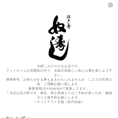
夫婦二人の小さなお店です。
アットホームな雰囲気の中で、北陸の美味しい魚とお酒を楽しんで下
さい。
満席時等、お待たせする事もあるかもしれませんが、二人での営業の
為、ご理解お願い致します。
最新情報はInstagramで更新してます。
＊当店は石川県です。最近、県を間違えてのご予約が多いため、確認
のうえ御予約お願いします。
＊テイクアウト可能（折代別途）