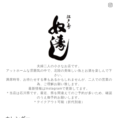
夫婦二人の小さなお店です。
アットホームな雰囲気の中で、北陸の美味しい魚とお酒を楽しんで下
さい。
満席時等、お待たせする事もあるかもしれませんが、二人での営業の
為、ご理解お願い致します。
最新情報はInstagramで更新してます。
＊当店は石川県です。最近、県を間違えてのご予約が多いため、確認
のうえ御予約お願いします。
＊テイクアウト可能（折代別途）