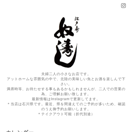
夫婦二人の小さなお店です。
アットホームな雰囲気の中で、北陸の美味しい魚とお酒を楽しんで下
さい。
満席時等、お待たせする事もあるかもしれませんが、二人での営業の
為、ご理解お願い致します。
最新情報はInstagramで更新してます。
＊当店は石川県です。最近、県を間違えてのご予約が多いため、確認
のうえ御予約お願いします。
＊テイクアウト可能（折代別途）