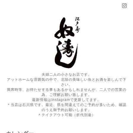
夫婦二人の小さなお店です。
アットホームな雰囲気の中で、北陸の美味しい魚とお酒を楽しんで下
さい。
満席時等、お待たせする事もあるかもしれませんが、二人での営業の
為、ご理解お願い致します。
最新情報はInstagramで更新してます。
＊当店は石川県です。最近、県を間違えてのご予約が多いため、確認
のうえ御予約お願いします。
＊テイクアウト可能（折代別途）