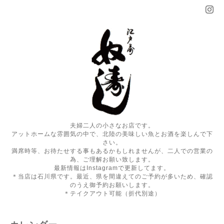
夫婦二人の小さなお店です。
アットホームな雰囲気の中で、北陸の美味しい魚とお酒を楽しんで下
さい。
満席時等、お待たせする事もあるかもしれませんが、二人での営業の
為、ご理解お願い致します。
最新情報はInstagramで更新してます。
＊当店は石川県です。最近、県を間違えてのご予約が多いため、確認
のうえ御予約お願いします。
＊テイクアウト可能（折代別途）