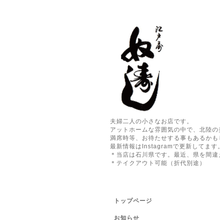
夫婦二人の小さなお店です。
アットホームな雰囲気の中で、北陸の
満席時等、お待たせする事もあるかも
最新情報はInstagramで更新してます
＊当店は石川県です。最近、県を間違
＊テイクアウト可能（折代別途）
トップページ
お知らせ