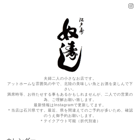
夫婦二人の小さなお店です。
アットホームな雰囲気の中で、北陸の美味しい魚とお酒を楽しんで下
さい。
満席時等、お待たせする事もあるかもしれませんが、二人での営業の
為、ご理解お願い致します。
最新情報はInstagramで更新してます。
＊当店は石川県です。最近、県を間違えてのご予約が多いため、確認
のうえ御予約お願いします。
＊テイクアウト可能（折代別途）