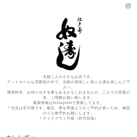
夫婦二人の小さなお店です。
アットホームな雰囲気の中で、北陸の美味しい魚とお酒を楽しんで下
さい。
満席時等、お待たせする事もあるかもしれませんが、二人での営業の
為、ご理解お願い致します。
最新情報はInstagramで更新してます。
＊当店は石川県です。最近、県を間違えてのご予約が多いため、確認
のうえ御予約お願いします。
＊テイクアウト可能（折代別途）