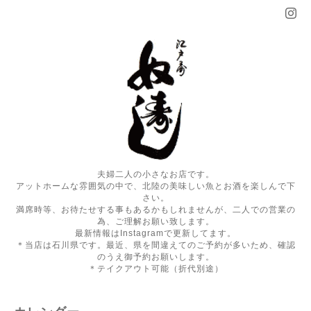
夫婦二人の小さなお店です。
アットホームな雰囲気の中で、北陸の美味しい魚とお酒を楽しんで下
さい。
満席時等、お待たせする事もあるかもしれませんが、二人での営業の
為、ご理解お願い致します。
最新情報はInstagramで更新してます。
＊当店は石川県です。最近、県を間違えてのご予約が多いため、確認
のうえ御予約お願いします。
＊テイクアウト可能（折代別途）