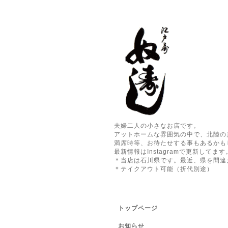
夫婦二人の小さなお店です。
アットホームな雰囲気の中で、北陸の
満席時等、お待たせする事もあるかも
最新情報はInstagramで更新してます
＊当店は石川県です。最近、県を間違
＊テイクアウト可能（折代別途）
トップページ
お知らせ