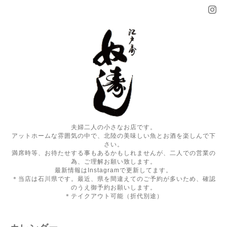
夫婦二人の小さなお店です。
アットホームな雰囲気の中で、北陸の美味しい魚とお酒を楽しんで下
さい。
満席時等、お待たせする事もあるかもしれませんが、二人での営業の
為、ご理解お願い致します。
最新情報はInstagramで更新してます。
＊当店は石川県です。最近、県を間違えてのご予約が多いため、確認
のうえ御予約お願いします。
＊テイクアウト可能（折代別途）