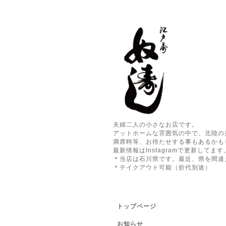
夫婦二人の小さなお店です。
アットホームな雰囲気の中で、北陸の
満席時等、お待たせする事もあるかも
最新情報はInstagramで更新してます
＊当店は石川県です。最近、県を間違
＊テイクアウト可能（折代別途）
トップページ
お知らせ