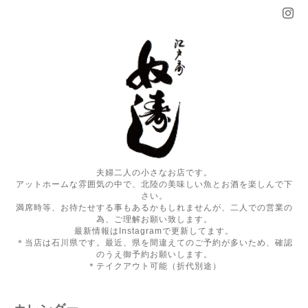
夫婦二人の小さなお店です。
アットホームな雰囲気の中で、北陸の美味しい魚とお酒を楽しんで下
さい。
満席時等、お待たせする事もあるかもしれませんが、二人での営業の
為、ご理解お願い致します。
最新情報はInstagramで更新してます。
＊当店は石川県です。最近、県を間違えてのご予約が多いため、確認
のうえ御予約お願いします。
＊テイクアウト可能（折代別途）