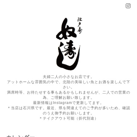
夫婦二人の小さなお店です。
アットホームな雰囲気の中で、北陸の美味しい魚とお酒を楽しんで下
さい。
満席時等、お待たせする事もあるかもしれませんが、二人での営業の
為、ご理解お願い致します。
最新情報はInstagramで更新してます。
＊当店は石川県です。最近、県を間違えてのご予約が多いため、確認
のうえ御予約お願いします。
＊テイクアウト可能（折代別途）