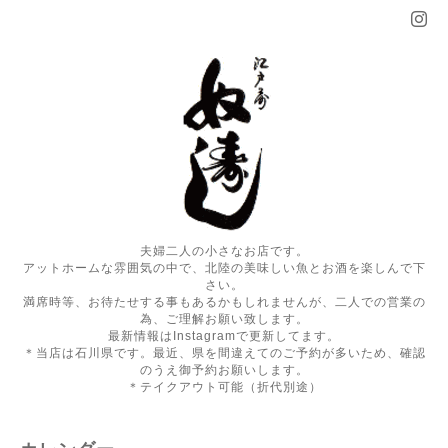
夫婦二人の小さなお店です。
アットホームな雰囲気の中で、北陸の美味しい魚とお酒を楽しんで下
さい。
満席時等、お待たせする事もあるかもしれませんが、二人での営業の
為、ご理解お願い致します。
最新情報はInstagramで更新してます。
＊当店は石川県です。最近、県を間違えてのご予約が多いため、確認
のうえ御予約お願いします。
＊テイクアウト可能（折代別途）