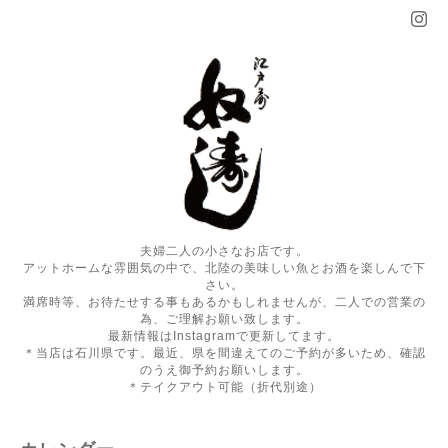
夫婦二人の小さなお店です。
アットホームな雰囲気の中で、北陸の美味しい魚とお酒を楽しんで下
さい。
満席時等、お待たせする事もあるかもしれませんが、二人での営業の
為、ご理解お願い致します。
最新情報はInstagramで更新してます。
＊当店は石川県です。最近、県を間違えてのご予約が多いため、確認
のうえ御予約お願いします。
＊テイクアウト可能（折代別途）