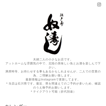
夫婦二人の小さなお店です。
アットホームな雰囲気の中で、北陸の美味しい魚とお酒を楽しんで下
さい。
満席時等、お待たせする事もあるかもしれませんが、二人での営業の
為、ご理解お願い致します。
最新情報はInstagramで更新してます。
＊当店は石川県です。最近、県を間違えてのご予約が多いため、確認
のうえ御予約お願いします。
＊テイクアウト可能（折代別途）