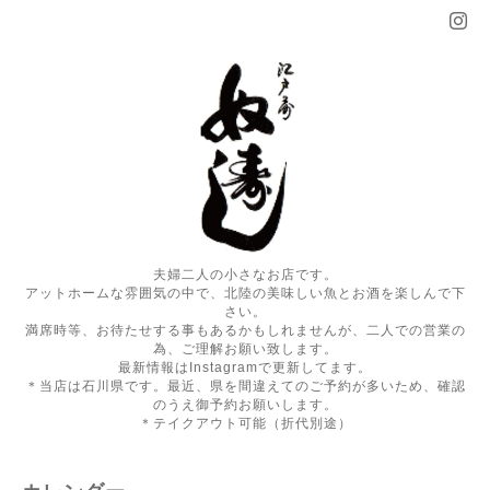
夫婦二人の小さなお店です。
アットホームな雰囲気の中で、北陸の美味しい魚とお酒を楽しんで下
さい。
満席時等、お待たせする事もあるかもしれませんが、二人での営業の
為、ご理解お願い致します。
最新情報はInstagramで更新してます。
＊当店は石川県です。最近、県を間違えてのご予約が多いため、確認
のうえ御予約お願いします。
＊テイクアウト可能（折代別途）