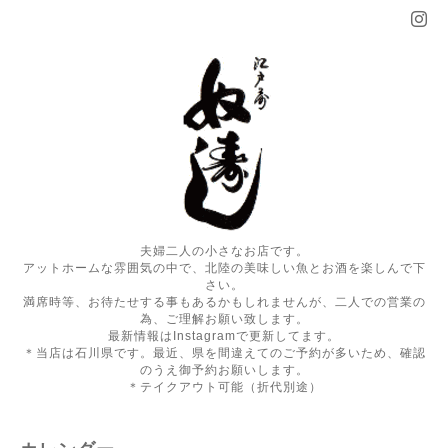
夫婦二人の小さなお店です。
アットホームな雰囲気の中で、北陸の美味しい魚とお酒を楽しんで下
さい。
満席時等、お待たせする事もあるかもしれませんが、二人での営業の
為、ご理解お願い致します。
最新情報はInstagramで更新してます。
＊当店は石川県です。最近、県を間違えてのご予約が多いため、確認
のうえ御予約お願いします。
＊テイクアウト可能（折代別途）