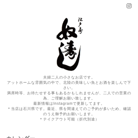
夫婦二人の小さなお店です。
アットホームな雰囲気の中で、北陸の美味しい魚とお酒を楽しんで下
さい。
満席時等、お待たせする事もあるかもしれませんが、二人での営業の
為、ご理解お願い致します。
最新情報はInstagramで更新してます。
＊当店は石川県です。最近、県を間違えてのご予約が多いため、確認
のうえ御予約お願いします。
＊テイクアウト可能（折代別途）