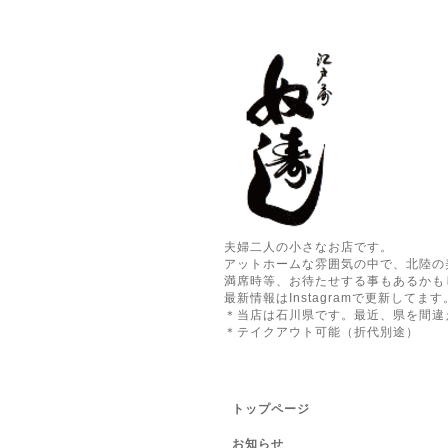
夫婦二人の小さなお店です。
アットホームな雰囲気の中で、北陸の
満席時等、お待たせする事もあるかも
最新情報はInstagramで更新してます
＊当店は石川県です。最近、県を間違
＊テイクアウト可能（折代別途）
トップページ
お知らせ