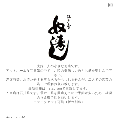
夫婦二人の小さなお店です。
アットホームな雰囲気の中で、北陸の美味しい魚とお酒を楽しんで下
さい。
満席時等、お待たせする事もあるかもしれませんが、二人での営業の
為、ご理解お願い致します。
最新情報はInstagramで更新してます。
＊当店は石川県です。最近、県を間違えてのご予約が多いため、確認
のうえ御予約お願いします。
＊テイクアウト可能（折代別途）