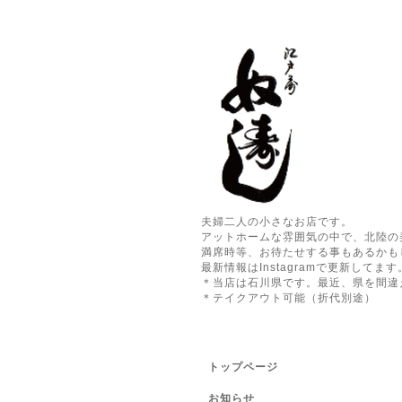
夫婦二人の小さなお店です。
アットホームな雰囲気の中で、北陸の
満席時等、お待たせする事もあるかも
最新情報はInstagramで更新してます
＊当店は石川県です。最近、県を間違
＊テイクアウト可能（折代別途）
トップページ
お知らせ