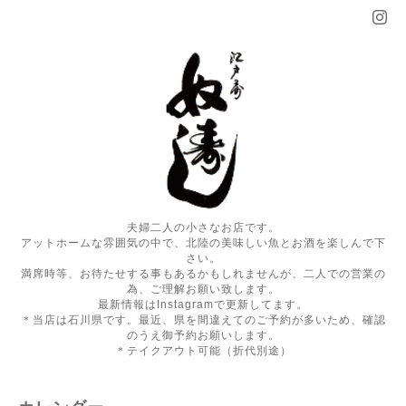
夫婦二人の小さなお店です。
アットホームな雰囲気の中で、北陸の美味しい魚とお酒を楽しんで下
さい。
満席時等、お待たせする事もあるかもしれませんが、二人での営業の
為、ご理解お願い致します。
最新情報はInstagramで更新してます。
＊当店は石川県です。最近、県を間違えてのご予約が多いため、確認
のうえ御予約お願いします。
＊テイクアウト可能（折代別途）