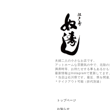
夫婦二人の小さなお店です。
アットホームな雰囲気の中で、北陸の
満席時等、お待たせする事もあるかも
最新情報はInstagramで更新してます
＊当店は石川県です。最近、県を間違
＊テイクアウト可能（折代別途）
トップページ
お知らせ