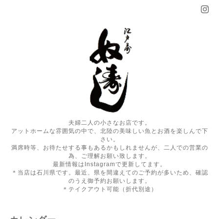
夫婦二人の小さなお店です。
アットホームな雰囲気の中で、北陸の美味しい魚とお酒を楽しんで下
さい。
満席時等、お待たせする事もあるかもしれませんが、二人での営業の
為、ご理解お願い致します。
最新情報はInstagramで更新してます。
＊当店は石川県です。最近、県を間違えてのご予約が多いため、確認
のうえ御予約お願いします。
＊テイクアウト可能（折代別途）