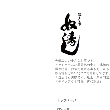
夫婦二人の小さなお店です。
アットホームな雰囲気の中で、北陸の
満席時等、お待たせする事もあるかも
最新情報はInstagramで更新してます
＊当店は石川県です。最近、県を間違
＊テイクアウト可能（折代別途）
トップページ
お知らせ