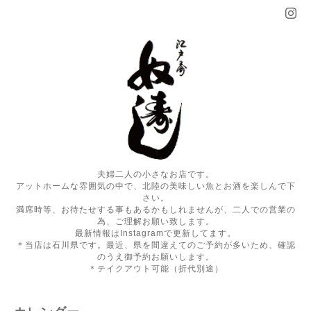
夫婦二人の小さなお店です。
アットホームな雰囲気の中で、北陸の美味しい魚とお酒を楽しんで下
さい。
満席時等、お待たせする事もあるかもしれませんが、二人での営業の
為、ご理解お願い致します。
最新情報はInstagramで更新してます。
＊当店は石川県です。最近、県を間違えてのご予約が多いため、確認
のうえ御予約お願いします。
＊テイクアウト可能（折代別途）