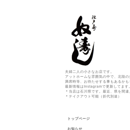
夫婦二人の小さなお店です。
アットホームな雰囲気の中で、北陸の
満席時等、お待たせする事もあるかも
最新情報はInstagramで更新してます
＊当店は石川県です。最近、県を間違
＊テイクアウト可能（折代別途）
トップページ
お知らせ