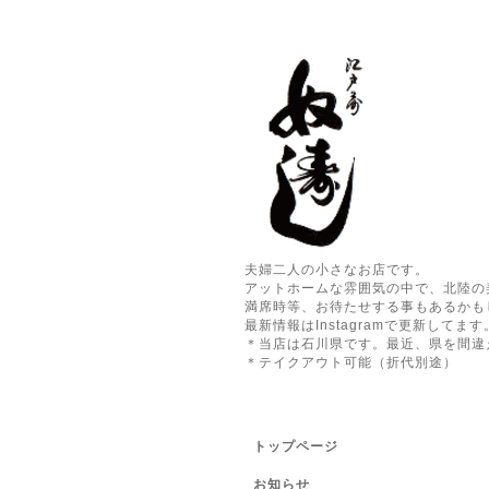
夫婦二人の小さなお店です。
アットホームな雰囲気の中で、北陸の
満席時等、お待たせする事もあるかも
最新情報はInstagramで更新してます
＊当店は石川県です。最近、県を間違
＊テイクアウト可能（折代別途）
トップページ
お知らせ