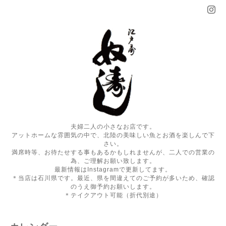
夫婦二人の小さなお店です。
アットホームな雰囲気の中で、北陸の美味しい魚とお酒を楽しんで下
さい。
満席時等、お待たせする事もあるかもしれませんが、二人での営業の
為、ご理解お願い致します。
最新情報はInstagramで更新してます。
＊当店は石川県です。最近、県を間違えてのご予約が多いため、確認
のうえ御予約お願いします。
＊テイクアウト可能（折代別途）