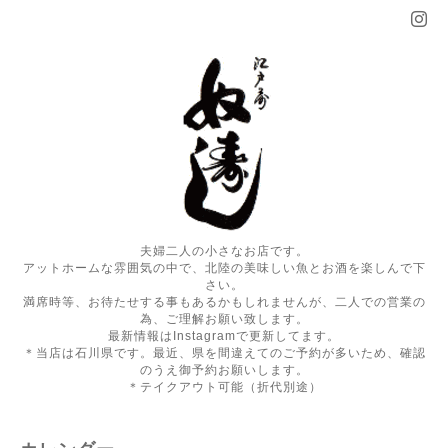
夫婦二人の小さなお店です。
アットホームな雰囲気の中で、北陸の美味しい魚とお酒を楽しんで下
さい。
満席時等、お待たせする事もあるかもしれませんが、二人での営業の
為、ご理解お願い致します。
最新情報はInstagramで更新してます。
＊当店は石川県です。最近、県を間違えてのご予約が多いため、確認
のうえ御予約お願いします。
＊テイクアウト可能（折代別途）