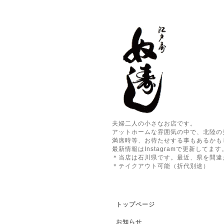
夫婦二人の小さなお店です。
アットホームな雰囲気の中で、北陸の
満席時等、お待たせする事もあるかも
最新情報はInstagramで更新してます
＊当店は石川県です。最近、県を間違
＊テイクアウト可能（折代別途）
トップページ
お知らせ