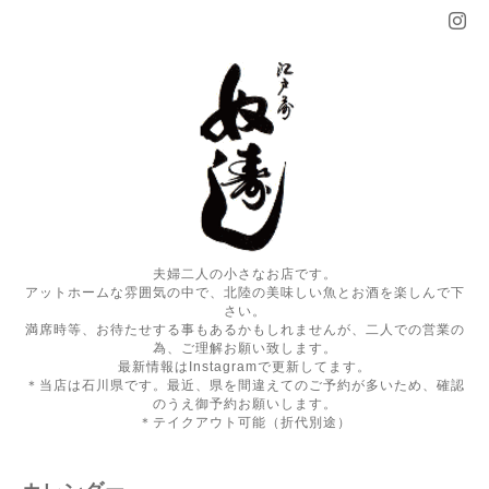
夫婦二人の小さなお店です。
アットホームな雰囲気の中で、北陸の美味しい魚とお酒を楽しんで下
さい。
満席時等、お待たせする事もあるかもしれませんが、二人での営業の
為、ご理解お願い致します。
最新情報はInstagramで更新してます。
＊当店は石川県です。最近、県を間違えてのご予約が多いため、確認
のうえ御予約お願いします。
＊テイクアウト可能（折代別途）