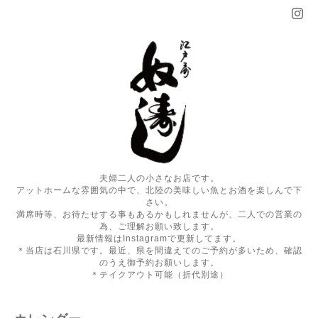
夫婦二人の小さなお店です。
アットホームな雰囲気の中で、北陸の美味しい魚とお酒を楽しんで下
さい。
満席時等、お待たせする事もあるかもしれませんが、二人での営業の
為、ご理解お願い致します。
最新情報はInstagramで更新してます。
＊当店は石川県です。最近、県を間違えてのご予約が多いため、確認
のうえ御予約お願いします。
＊テイクアウト可能（折代別途）