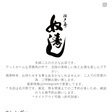
夫婦二人の小さなお店です。
アットホームな雰囲気の中で、北陸の美味しい魚とお酒を楽しんで下
さい。
満席時等、お待たせする事もあるかもしれませんが、二人での営業の
為、ご理解お願い致します。
最新情報はInstagramで更新してます。
＊当店は石川県です。最近、県を間違えてのご予約が多いため、確認
のうえ御予約お願いします。
＊テイクアウト可能（折代別途）