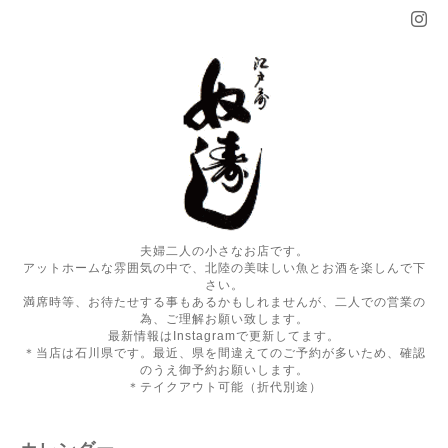
夫婦二人の小さなお店です。
アットホームな雰囲気の中で、北陸の美味しい魚とお酒を楽しんで下
さい。
満席時等、お待たせする事もあるかもしれませんが、二人での営業の
為、ご理解お願い致します。
最新情報はInstagramで更新してます。
＊当店は石川県です。最近、県を間違えてのご予約が多いため、確認
のうえ御予約お願いします。
＊テイクアウト可能（折代別途）