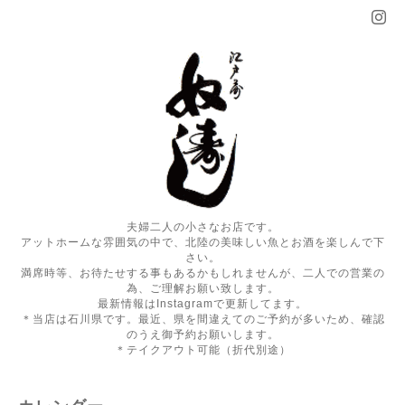
夫婦二人の小さなお店です。
アットホームな雰囲気の中で、北陸の美味しい魚とお酒を楽しんで下
さい。
満席時等、お待たせする事もあるかもしれませんが、二人での営業の
為、ご理解お願い致します。
最新情報はInstagramで更新してます。
＊当店は石川県です。最近、県を間違えてのご予約が多いため、確認
のうえ御予約お願いします。
＊テイクアウト可能（折代別途）