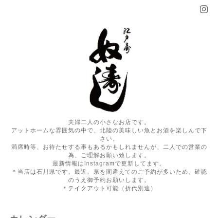
夫婦二人の小さなお店です。
アットホームな雰囲気の中で、北陸の美味しい魚とお酒を楽しんで下
さい。
満席時等、お待たせする事もあるかもしれませんが、二人での営業の
為、ご理解お願い致します。
最新情報はInstagramで更新してます。
＊当店は石川県です。最近、県を間違えてのご予約が多いため、確認
のうえ御予約お願いします。
＊テイクアウト可能（折代別途）