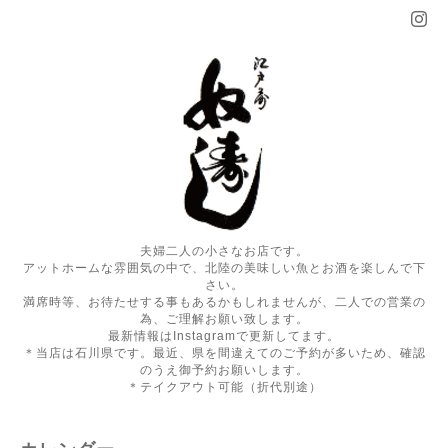
夫婦二人の小さなお店です。
アットホームな雰囲気の中で、北陸の美味しい魚とお酒を楽しんで下
さい。
満席時等、お待たせする事もあるかもしれませんが、二人での営業の
為、ご理解お願い致します。
最新情報はInstagramで更新してます。
＊当店は石川県です。最近、県を間違えてのご予約が多いため、確認
のうえ御予約お願いします。
＊テイクアウト可能（折代別途）