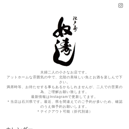
夫婦二人の小さなお店です。
アットホームな雰囲気の中で、北陸の美味しい魚とお酒を楽しんで下
さい。
満席時等、お待たせする事もあるかもしれませんが、二人での営業の
為、ご理解お願い致します。
最新情報はInstagramで更新してます。
＊当店は石川県です。最近、県を間違えてのご予約が多いため、確認
のうえ御予約お願いします。
＊テイクアウト可能（折代別途）